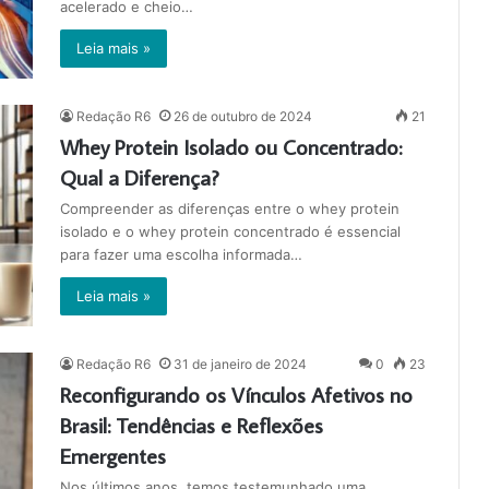
acelerado e cheio…
Leia mais »
Redação R6
26 de outubro de 2024
21
Whey Protein Isolado ou Concentrado:
Qual a Diferença?
Compreender as diferenças entre o whey protein
isolado e o whey protein concentrado é essencial
para fazer uma escolha informada…
Leia mais »
Redação R6
31 de janeiro de 2024
0
23
Reconfigurando os Vínculos Afetivos no
Brasil: Tendências e Reflexões
Emergentes
Nos últimos anos, temos testemunhado uma