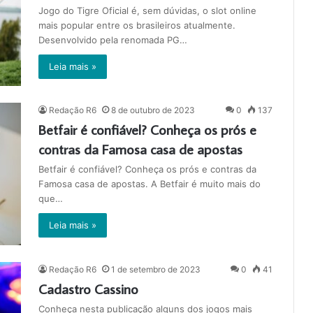
Jogo do Tigre Oficial é, sem dúvidas, o slot online
mais popular entre os brasileiros atualmente.
Desenvolvido pela renomada PG…
Leia mais »
Redação R6
8 de outubro de 2023
0
137
Betfair é confiável? Conheça os prós e
contras da Famosa casa de apostas
Betfair é confiável? Conheça os prós e contras da
Famosa casa de apostas. A Betfair é muito mais do
que…
Leia mais »
Redação R6
1 de setembro de 2023
0
41
Cadastro Cassino
Conheça nesta publicação alguns dos jogos mais