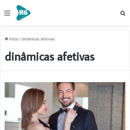
Menu
P
p
Início
/
dinâmicas afetivas
dinâmicas afetivas