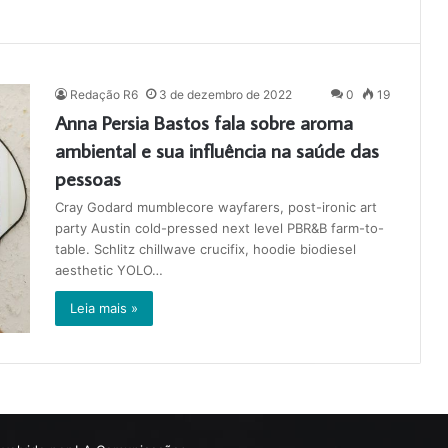
Redação R6
3 de dezembro de 2022
0
19
Anna Persia Bastos fala sobre aroma
ambiental e sua influência na saúde das
pessoas
Cray Godard mumblecore wayfarers, post-ironic art
party Austin cold-pressed next level PBR&B farm-to-
table. Schlitz chillwave crucifix, hoodie biodiesel
aesthetic YOLO…
Leia mais »