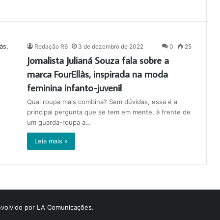
Redação R6
3 de dezembro de 2022
0
25
Jornalista Julianá Souza fala sobre a
marca FourEllàs, inspirada na moda
feminina infanto-juvenil
Qual roupa mais combina? Sem dúvidas, essa é a
principal pergunta que se tem em mente, à frente de
um guarda-roupa a…
Leia mais »
volvido por LA Comunicações.