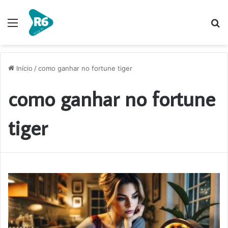
Menu
P
p
Início
/
como ganhar no fortune tiger
como ganhar no fortune
tiger