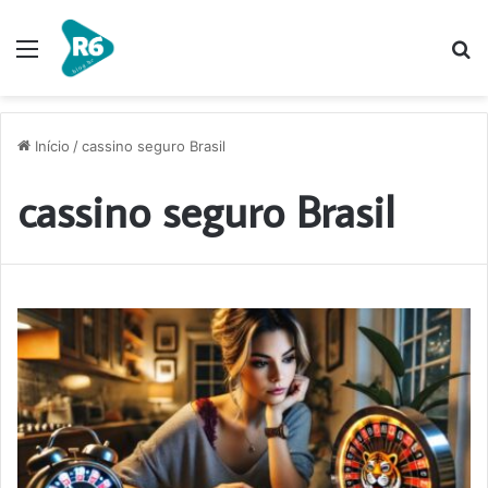
Menu
P
p
Início
/
cassino seguro Brasil
cassino seguro Brasil