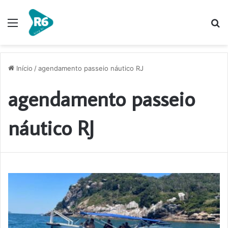
Menu
P
p
Início
/
agendamento passeio náutico RJ
agendamento passeio
náutico RJ