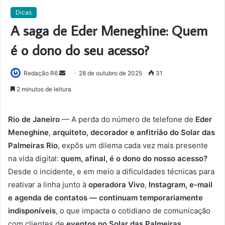
Dicas
A saga de Eder Meneghine: Quem
é o dono do seu acesso?
Mande
Redação R6
28 de outubro de 2025
31
um
2 minutos de leitura
e-
mail
Rio de Janeiro
— A perda do número de telefone de
Eder
Meneghine
,
arquiteto, decorador e anfitrião do Solar das
Palmeiras Rio
, expôs um dilema cada vez mais presente
na vida digital:
quem, afinal, é o dono do nosso acesso?
Desde o incidente, e em meio a dificuldades técnicas para
reativar a linha junto à
operadora Vivo
,
Instagram, e-mail
e agenda de contatos — continuam temporariamente
indisponíveis
, o que impacta o cotidiano de comunicação
com clientes de
eventos no Solar das Palmeiras