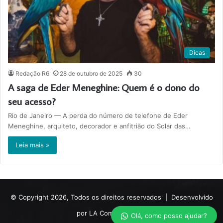
Dicas
Redação R6
28 de outubro de 2025
30
A saga de Eder Meneghine: Quem é o dono do
seu acesso?
Rio de Janeiro — A perda do número de telefone de Eder
Meneghine, arquiteto, decorador e anfitrião do Solar das…
Leia mais »
© Copyright 2026, Todos os direitos reservados |
Desenvolvido
por LA Comunicações.
Olá, como posso ajudar?