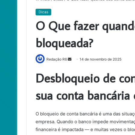
Dicas
O Que fazer quando
bloqueada?
Mande
Redação R6
14 de novembro de 2025
um
Desbloqueio de con
e-
mail
sua conta bancária
O bloqueio de conta bancária é uma das situaç
empresa. Quando o banco impede movimentaçõe
financeira é impactada — e muitas vezes o bl