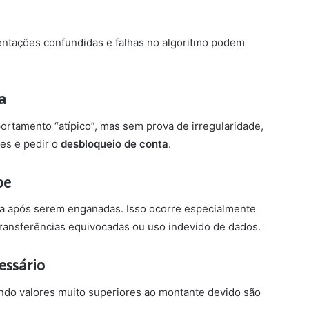
entações confundidas e falhas no algoritmo podem
a
rtamento “atípico”, mas sem prova de irregularidade,
res e pedir o
desbloqueio de conta
.
pe
da após serem enganadas. Isso ocorre especialmente
ransferências equivocadas ou uso indevido de dados.
essário
ando valores muito superiores ao montante devido são