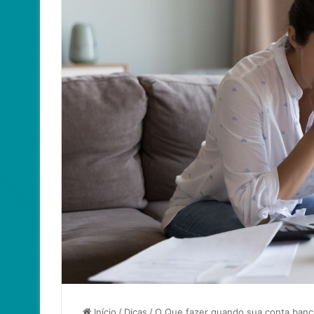
Início
/
Dicas
/
O Que fazer quando sua conta banc