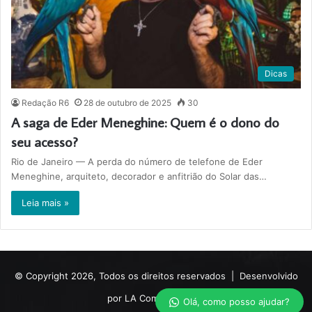
Dicas
Redação R6
28 de outubro de 2025
30
A saga de Eder Meneghine: Quem é o dono do
seu acesso?
Rio de Janeiro — A perda do número de telefone de Eder
Meneghine, arquiteto, decorador e anfitrião do Solar das…
Leia mais »
© Copyright 2026, Todos os direitos reservados |
Desenvolvido
por LA Comunicações.
Olá, como posso ajudar?