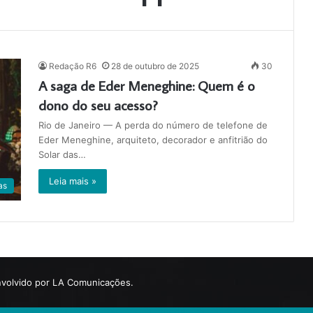
Redação R6
28 de outubro de 2025
30
A saga de Eder Meneghine: Quem é o
dono do seu acesso?
Rio de Janeiro — A perda do número de telefone de
Eder Meneghine, arquiteto, decorador e anfitrião do
Solar das…
Leia mais »
as
volvido por LA Comunicações.