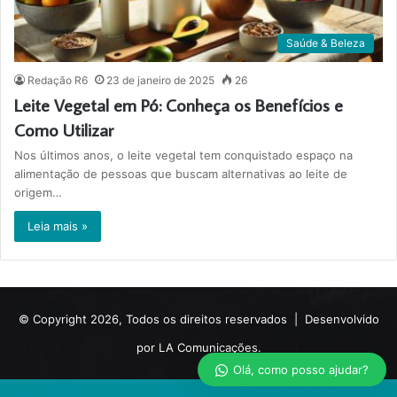
Saúde & Beleza
Redação R6
23 de janeiro de 2025
26
Leite Vegetal em Pó: Conheça os Benefícios e
Como Utilizar
Nos últimos anos, o leite vegetal tem conquistado espaço na
alimentação de pessoas que buscam alternativas ao leite de
origem…
Leia mais »
© Copyright 2026, Todos os direitos reservados |
Desenvolvido
por LA Comunicações.
Olá, como posso ajudar?