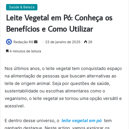
Saúde & Beleza
Leite Vegetal em Pó: Conheça os
Benefícios e Como Utilizar
Mande
Redação R6
23 de janeiro de 2025
26
um
4 minutos de leitura
e-
mail
Nos últimos anos, o leite vegetal tem conquistado espaço
na alimentação de pessoas que buscam alternativas ao
leite de origem animal. Seja por questões de saúde,
sustentabilidade ou escolhas alimentares como o
veganismo, o leite vegetal se tornou uma opção versátil e
acessível.
E dentro desse universo, o
leite vegetal em pó
tem
ganhado destaque. Neste artigo, vamos explorar os