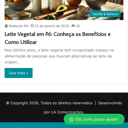
Saúde & Beleza
Redação R6
23 de janeiro de 2025
26
Leite Vegetal em Pó: Conheça os Benefícios e
Como Utilizar
Nos últimos anos, o leite vegetal tem conquistado espaço na
alimentação de pessoas que buscam alternativas ao leite de
origem…
Leia mais »
© Copyright 2026, Todos os direitos reservados |
Desenvolvido
por LA Comunicações.
Olá, como posso ajudar?