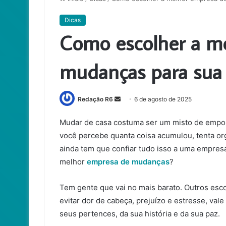
Dicas
Como escolher a m
mudanças para sua
Mande
Redação R6
6 de agosto de 2025
um
Mudar de casa costuma ser um misto de empo
e-
você percebe quanta coisa acumulou, tenta or
mail
ainda tem que confiar tudo isso a uma empres
melhor
empresa de mudanças
?
Tem gente que vai no mais barato. Outros esc
evitar dor de cabeça, prejuízo e estresse, val
seus pertences, da sua história e da sua paz.