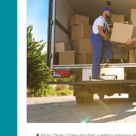
Início
/
Dicas
/
Como escolher a melhor empresa d