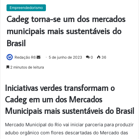
Empreendedorismo
Cadeg torna-se um dos mercados
municipais mais sustentáveis do
Brasil
Mande
Redação R6
5 de junho de 2023
0
36
um
2 minutos de leitura
e-
mail
Iniciativas verdes transformam o
Cadeg em um dos Mercados
Municipais mais sustentáveis do Brasil
Mercado Municipal do Rio vai iniciar parceria para produzir
adubo orgânico com flores descartadas do Mercado das