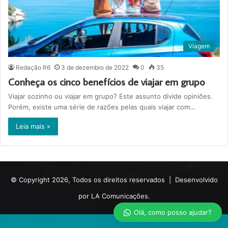
Viagem
Redação R6
3 de dezembro de 2022
0
35
Conheça os cinco benefícios de viajar em grupo
Viajar sozinho ou viajar em grupo? Este assunto divide opiniões.
Porém, existe uma série de razões pelas quais viajar com…
Leia mais »
© Copyright 2026, Todos os direitos reservados |
Desenvolvido
por LA Comunicações.
Olá, como posso ajudar?