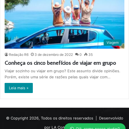
Viagem
Redação R6
3 de dezembro de 2022
0
35
Conheça os cinco benefícios de viajar em grupo
Viajar sozinho ou viajar em grupo? Este assunto divide opiniões.
Porém, existe uma série de razões pelas quais viajar com…
Leia mais »
© Copyright 2026, Todos os direitos reservados |
Desenvolvido
por LA Comunicações.
Olá, como posso ajudar?