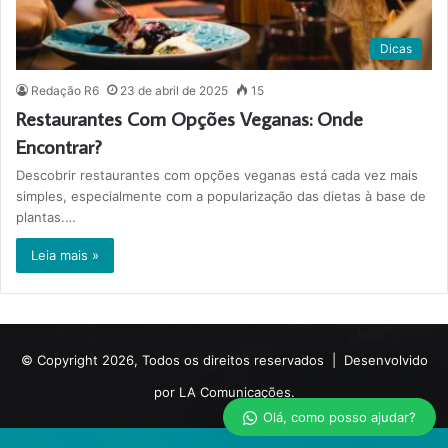
Dicas
Redação R6
23 de abril de 2025
15
Restaurantes Com Opções Veganas: Onde
Encontrar?
Descobrir restaurantes com opções veganas está cada vez mais
simples, especialmente com a popularização das dietas à base de
plantas.…
Leia mais »
© Copyright 2026, Todos os direitos reservados |
Desenvolvido
por LA Comunicações.
Olá, como posso ajudar?