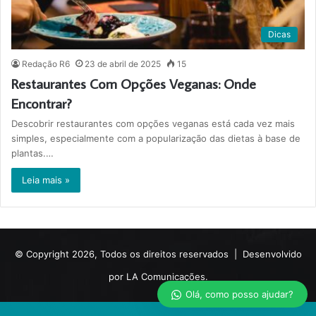
Dicas
Redação R6
23 de abril de 2025
15
Restaurantes Com Opções Veganas: Onde
Encontrar?
Descobrir restaurantes com opções veganas está cada vez mais
simples, especialmente com a popularização das dietas à base de
plantas.…
Leia mais »
© Copyright 2026, Todos os direitos reservados |
Desenvolvido
por LA Comunicações.
Olá, como posso ajudar?