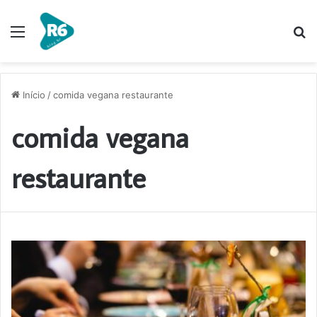
Menu
P
p
Início
/
comida vegana restaurante
comida vegana
restaurante