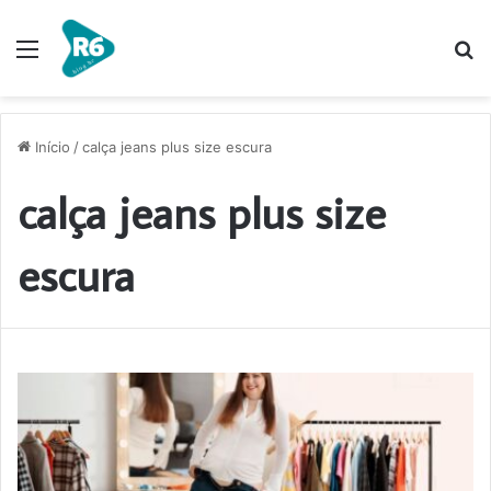
Menu
P
p
Início
/
calça jeans plus size escura
calça jeans plus size
escura