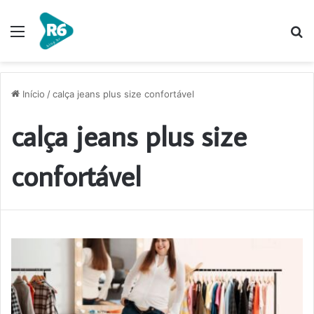
Menu
P
p
Início
/
calça jeans plus size confortável
calça jeans plus size
confortável