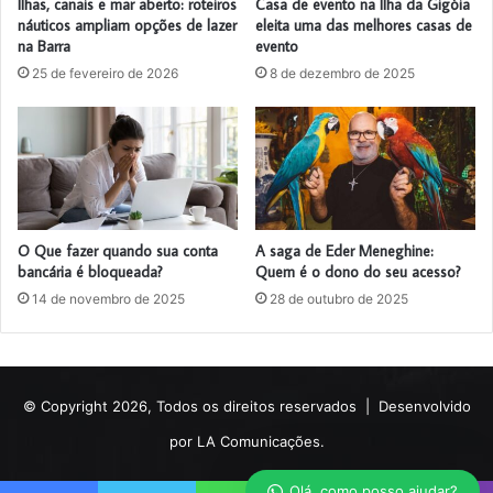
Ilhas, canais e mar aberto: roteiros
Casa de evento na Ilha da Gigóia
náuticos ampliam opções de lazer
eleita uma das melhores casas de
na Barra
evento
25 de fevereiro de 2026
8 de dezembro de 2025
O Que fazer quando sua conta
A saga de Eder Meneghine:
bancária é bloqueada?
Quem é o dono do seu acesso?
14 de novembro de 2025
28 de outubro de 2025
© Copyright 2026, Todos os direitos reservados |
Desenvolvido
por LA Comunicações.
Olá, como posso ajudar?