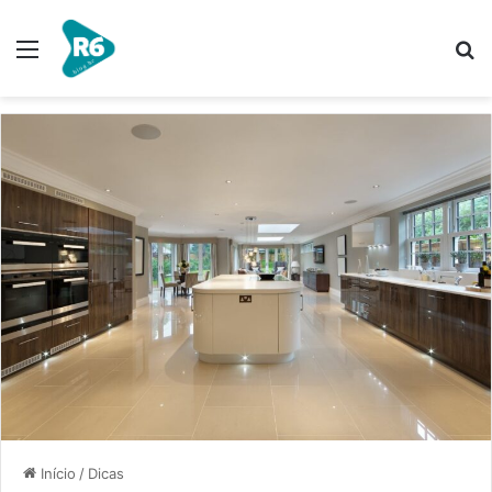
Menu
P
p
Início
/
Dicas