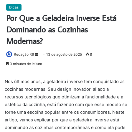
Dicas
Por Que a Geladeira Inverse Está
Dominando as Cozinhas
Modernas?
Mande
Redação R6
13 de agosto de 2025
8
um
3 minutos de leitura
e-
mail
Nos últimos anos, a geladeira inverse tem conquistado as
cozinhas modernas. Seu design inovador, aliado a
recursos tecnológicos que otimizam a funcionalidade e a
estética da cozinha, está fazendo com que esse modelo se
torne uma escolha popular entre os consumidores. Neste
artigo, vamos explicar por que a geladeira inverse está
dominando as cozinhas contemporâneas e como ela pode