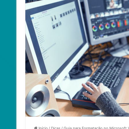
Início
/
Dicas
/
Guia para Formatação no Microsoft 