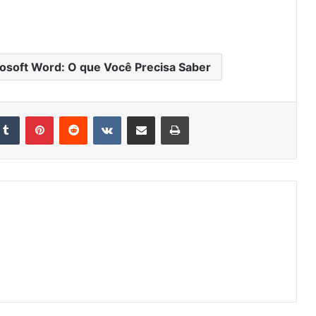
osoft Word: O que Você Precisa Saber
kedin
Tumblr
Pinterest
Reddit
VK
Compartilhar via e-mail
Imprimir