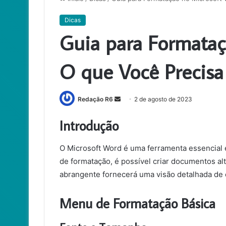
Dicas
Guia para Formataç
O que Você Precisa
Mande
Redação R6
2 de agosto de 2023
um
Introdução
e-
mail
O Microsoft Word é uma ferramenta essencial e
de formatação, é possível criar documentos al
abrangente fornecerá uma visão detalhada de
Menu de Formatação Básica