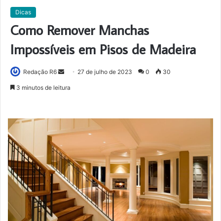
Dicas
Como Remover Manchas
Impossíveis em Pisos de Madeira
Mande
Redação R6
27 de julho de 2023
0
30
um
3 minutos de leitura
e-
mail