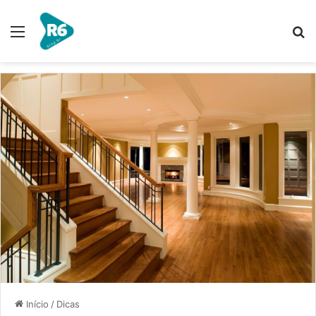
Menu
P
p
Início
/
Dicas