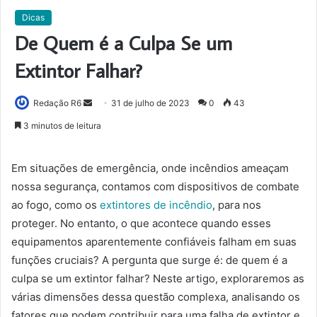
Dicas
De Quem é a Culpa Se um
Extintor Falhar?
Mande
Redação R6
31 de julho de 2023
0
43
um
3 minutos de leitura
e-
mail
Em situações de emergência, onde incêndios ameaçam
nossa segurança, contamos com dispositivos de combate
ao fogo, como os
extintores de incêndio
, para nos
proteger. No entanto, o que acontece quando esses
equipamentos aparentemente confiáveis falham em suas
funções cruciais? A pergunta que surge é: de quem é a
culpa se um extintor falhar? Neste artigo, exploraremos as
várias dimensões dessa questão complexa, analisando os
fatores que podem contribuir para uma falha de extintor e