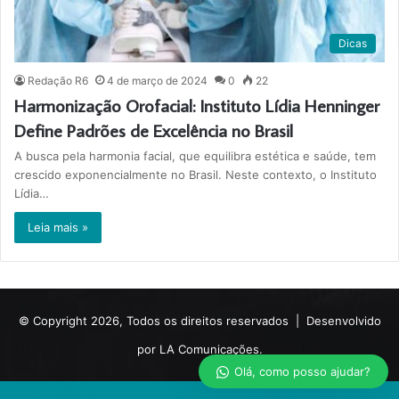
Dicas
Redação R6
4 de março de 2024
0
22
Harmonização Orofacial: Instituto Lídia Henninger
Define Padrões de Excelência no Brasil
A busca pela harmonia facial, que equilibra estética e saúde, tem
crescido exponencialmente no Brasil. Neste contexto, o Instituto
Lídia…
Leia mais »
© Copyright 2026, Todos os direitos reservados |
Desenvolvido
por LA Comunicações.
Olá, como posso ajudar?