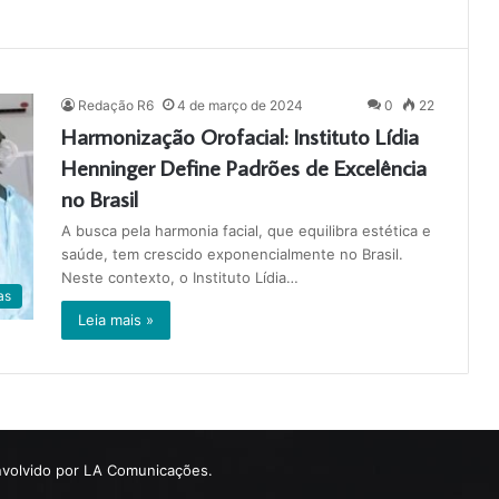
Redação R6
4 de março de 2024
0
22
Harmonização Orofacial: Instituto Lídia
Henninger Define Padrões de Excelência
no Brasil
A busca pela harmonia facial, que equilibra estética e
saúde, tem crescido exponencialmente no Brasil.
Neste contexto, o Instituto Lídia…
as
Leia mais »
volvido por LA Comunicações.