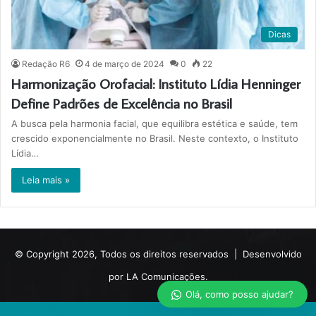
Dicas
Redação R6
4 de março de 2024
0
22
Harmonização Orofacial: Instituto Lídia Henninger
Define Padrões de Excelência no Brasil
A busca pela harmonia facial, que equilibra estética e saúde, tem
crescido exponencialmente no Brasil. Neste contexto, o Instituto
Lídia…
Leia mais »
© Copyright 2026, Todos os direitos reservados |
Desenvolvido
por LA Comunicações.
Olá, como posso ajudar?