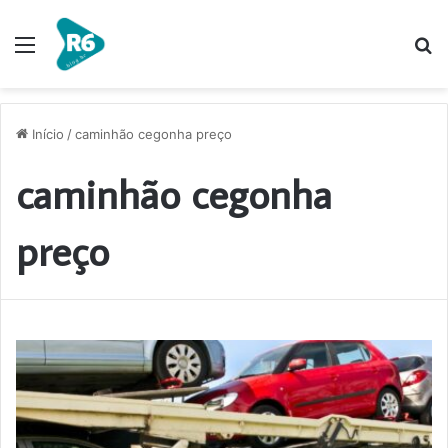
Menu
P
p
Início
/
caminhão cegonha preço
caminhão cegonha
preço